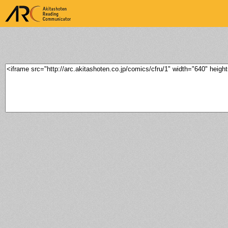
ARK Akitashoten Reading
Communicator