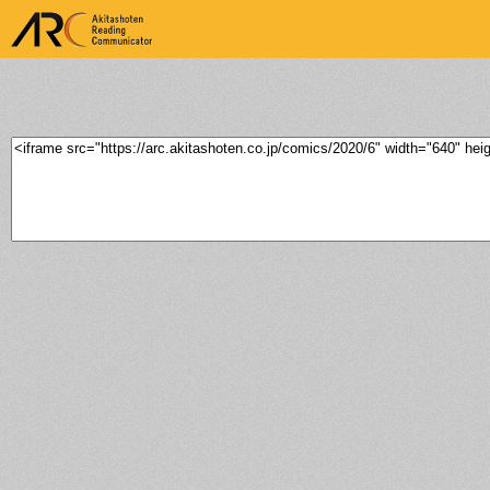
ARK Akitashoten Reading
Communicator