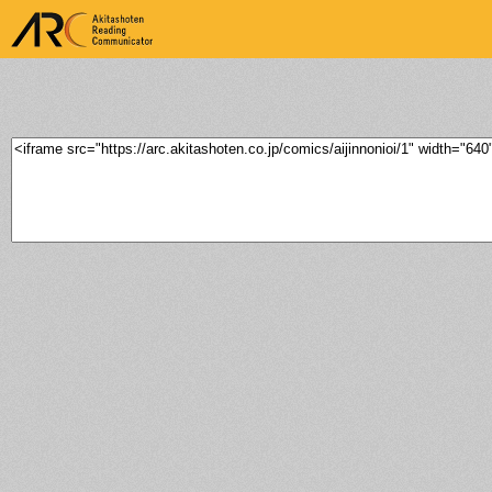
ARK Akitashoten Reading
Communicator