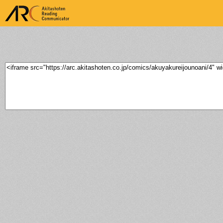
ARK Akitashoten Reading
Communicator