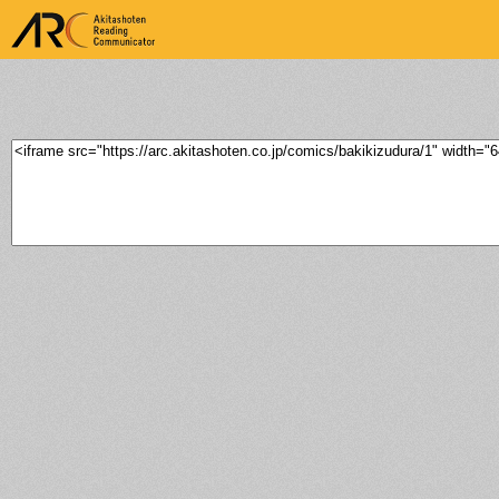
ARK Akitashoten Reading
Communicator