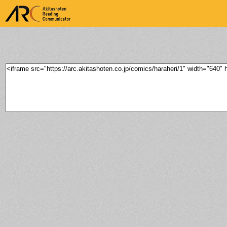
ARK Akitashoten Reading
Communicator