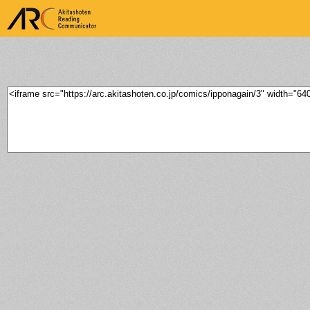
ARK Akitashoten Reading
Communicator