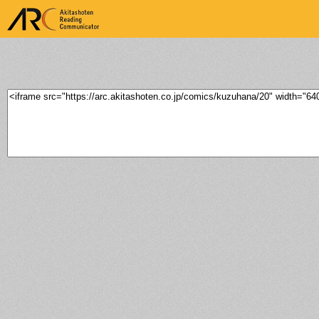
ARK Akitashoten Reading
Communicator