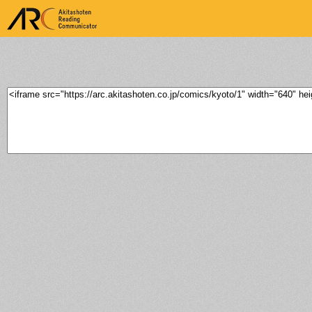
ARK Akitashoten Reading
Communicator