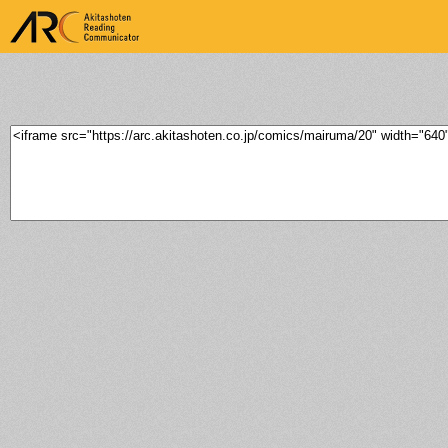
ARK Akitashoten Reading
Communicator