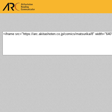
ARK Akitashoten Reading
Communicator