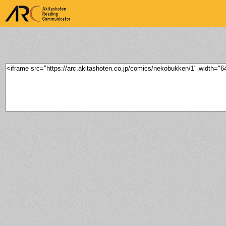
ARK Akitashoten Reading
Communicator