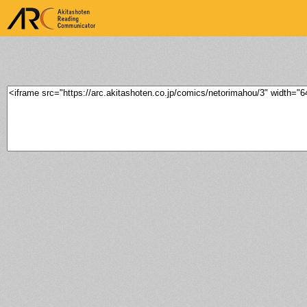
ARK Akitashoten Reading
Communicator