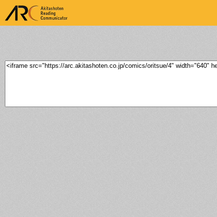
ARK Akitashoten Reading
Communicator