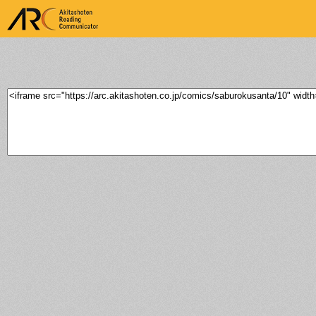
ARK Akitashoten Reading
Communicator