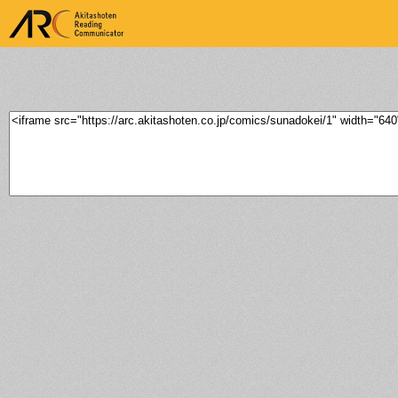
ARK Akitashoten Reading
Communicator