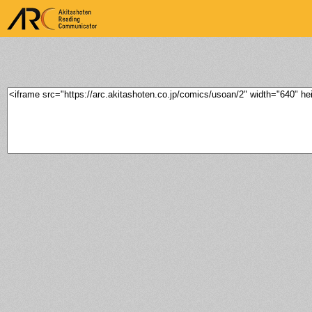
ARK Akitashoten Reading
Communicator