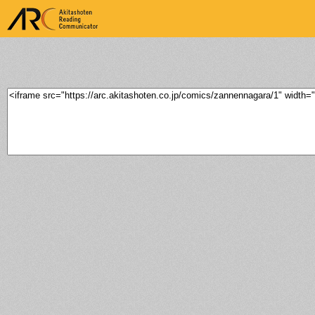
ARK Akitashoten Reading
Communicator